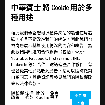
地址：114 台北市內湖區舊宗路一段279號
中華賓士 將 Cookie 用於多
電話：(02) 2799-6988
週一 - 週五：08:30 - 21:00
種用途
週六 - 週日：09:00 - 21:00
藉此我們希望您可以獲得網站的最佳使用體
驗，並且不斷改進我們的網站。因此我們也
會向您展示基於使用情況的內容和廣告，為
此我們與精選的合作夥伴（包括 Google,
供應商
Youtube, Facebook, Instagram, LINE,
隱私權政策
LinkedIn 等）合作。透過這些合作夥伴，您
也會從其他網站收到廣告。您可以隨時撤銷
法律條款
自願同意。其他資訊可參見我們的隱私權政
關於Cookie
策及法律條款。
免責聲明
隱私權
法律
關於
免責
不同意
政策
條款
Cookie
聲明
© 2026 中華賓士
同意