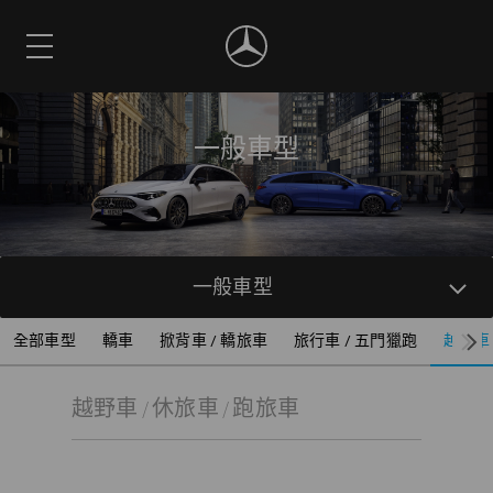
一般車型
一般車型
全部車型
轎車
掀背車 / 轎旅車
旅行車 / 五門獵跑
越野車 
越野車 / 休旅車 / 跑旅車