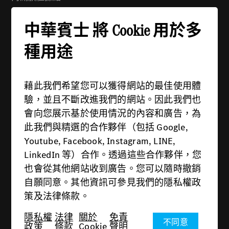
地址：114 台北市內湖區舊宗路一段279號
中華賓士 將 Cookie 用於多
電話：(02) 2799-6988
週一 - 週五：08:30 - 21:00
種用途
週六 - 週日：09:00 - 21:00
藉此我們希望您可以獲得網站的最佳使用體
驗，並且不斷改進我們的網站。因此我們也
會向您展示基於使用情況的內容和廣告，為
此我們與精選的合作夥伴（包括 Google,
供應商
Youtube, Facebook, Instagram, LINE,
隱私權政策
LinkedIn 等）合作。透過這些合作夥伴，您
也會從其他網站收到廣告。您可以隨時撤銷
法律條款
自願同意。其他資訊可參見我們的隱私權政
關於Cookie
策及法律條款。
免責聲明
隱私權
法律
關於
免責
不同意
政策
條款
Cookie
聲明