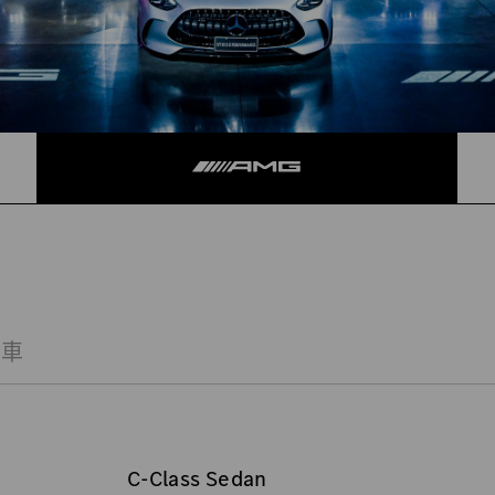
轎車
C-Class Sedan