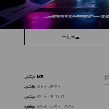
一般車型
轎車
掀背車 / 轎旅車
旅行車 / 五門獵跑
越野車 / 休旅車 / 跑旅車