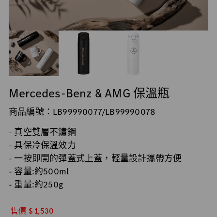
Mercedes-Benz & AMG 保溫瓶
商品編號：LB99990077/LB99990078
-
真空雙層不鏽鋼
-
具保冷保溫效力
-
一按即開的彈蓋式上蓋，輕量設計攜帶方便
-
容量
:
約
500ml
-
重量
:
約
250g
售價 $ 1,530