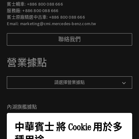
賓士轎車:
+886 800 088 666
服務廠:
+886 800 088 666
賓士原廠精選中古車:
+886 800 088 666
Email:
marketing@cmi.mercedes-benz.com.tw
聯絡我們
營業據點
請選擇營業據點
內湖旗艦據點
地址：114 台北市內湖區舊宗路一段279號
中華賓士 將 Cookie 用於多
電話：(02) 2799-6988
週一 - 週五：08:30 - 21:00