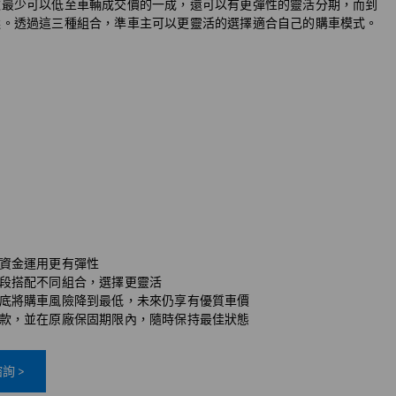
期款最少可以低至車輛成交價的一成，還可以有更彈性的靈活分期，而到
自選。透過這三種組合，準車主可以更靈活的選擇適合自己的購車模式。
資金運用更有彈性
段搭配不同組合，選擇更靈活
底將購車風險降到最低，未來仍享有優質車價
款，並在原廠保固期限內，隨時保持最佳狀態
詢 >