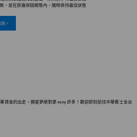
款，並在原廠保固期限內，隨時保持最佳狀態
詢 >
大筆資金的出走，摘星夢絕對更 easy 許多！歡迎即刻前往中華賓士全台