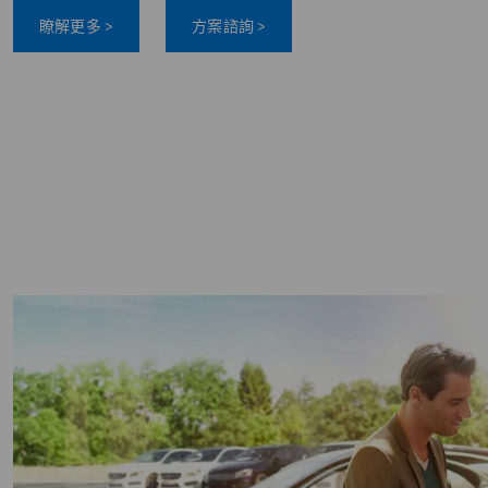
瞭解更多 >
方案諮詢 >