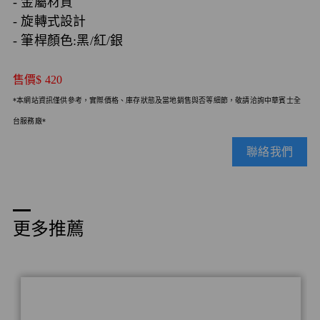
- 金屬材質
- 旋轉式設計
- 筆桿顏色:黑/紅/銀
售價
$ 420
*本網站資訊僅供參考，實際價格、庫存狀態及當地銷售與否等細節，敬請洽詢中華賓士全
台服務廠*
聯絡我們
更多推薦