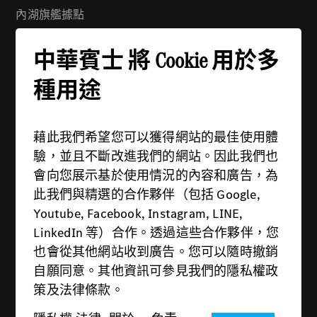
內湖旗艦據點
地址：114 台北市內湖區舊宗路一段279號
中華賓士 將 Cookie 用於多
電話：(02) 2799-6988
週一 - 週五：08:30 - 21:00
種用途
週六 - 週日：09:00 - 21:00
藉此我們希望您可以獲得網站的最佳使用體
驗，並且不斷改進我們的網站。因此我們也
會向您展示基於使用情況的內容和廣告，為
此我們與精選的合作夥伴（包括 Google,
供應商
Youtube, Facebook, Instagram, LINE,
隱私權政策
LinkedIn 等）合作。透過這些合作夥伴，您
也會從其他網站收到廣告。您可以隨時撤銷
法律條款
自願同意。其他資訊可參見我們的隱私權政
關於Cookie
策及法律條款。
免責聲明