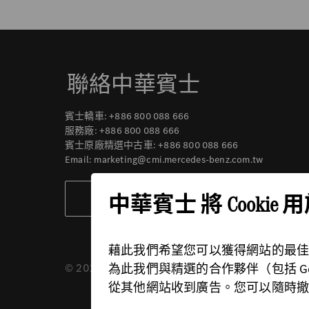
聯絡中華賓士
賓士轎車:
+886 800 088 666
服務廠:
+886 800 088 666
賓士原廠精選中古車:
+886 800 088 666
Email:
marketing@cmi.mercedes-benz.com.tw
中華賓士 將 Cookie
聯絡我們
藉此我們希望您可以獲得網站的最
© 2026 中華賓士
供應商
隱私權政策
為此我們與精選的合作夥伴（包括 Google, 
從其他網站收到廣告。您可以隨時