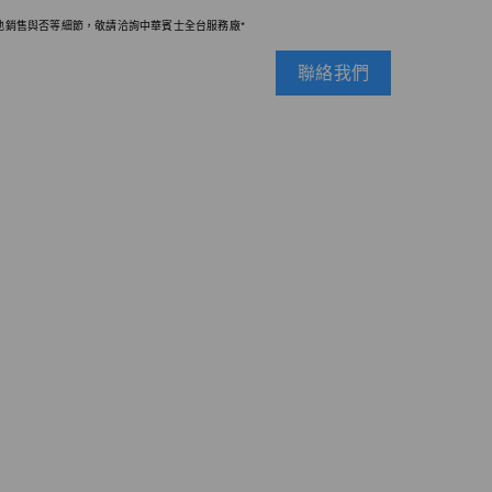
地銷售與否等細節，敬請洽詢中華賓士全台服務廠*
聯絡我們