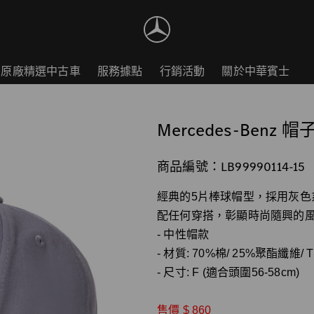
原廠精選中古車
服務據點
行銷活動
關於中華賓士
Mercedes-Benz 
商品編號：LB99990114-15
經典的5片棒球帽型，採用灰
配任何穿搭，彰顯時尚隨興的
- 中性帽款
- 材質: 70%棉/ 25%聚酯纖維/
- 尺寸: F (適合頭圍56-58cm)
售價
$ 860