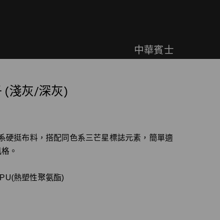
中華賓士
帽子 (淺灰/深灰)
色系硬挺布料，搭配同色系三芒星標誌元素，簡單適
風格。
 TPU(熱塑性聚氨酯)