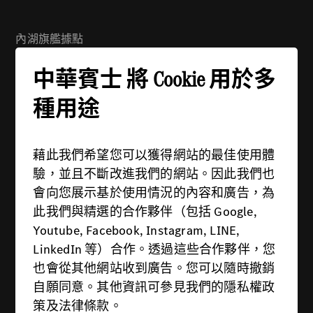
內湖旗艦據點
地址：114 台北市內湖區舊宗路一段279號
中華賓士 將 Cookie 用於多
電話：(02) 2799-6988
週一 - 週五：08:30 - 21:00
種用途
週六 - 週日：09:00 - 21:00
藉此我們希望您可以獲得網站的最佳使用體
驗，並且不斷改進我們的網站。因此我們也
會向您展示基於使用情況的內容和廣告，為
此我們與精選的合作夥伴（包括 Google,
供應商
Youtube, Facebook, Instagram, LINE,
隱私權政策
LinkedIn 等）合作。透過這些合作夥伴，您
也會從其他網站收到廣告。您可以隨時撤銷
法律條款
自願同意。其他資訊可參見我們的隱私權政
關於Cookie
策及法律條款。