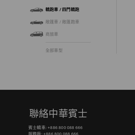
轎跑車 / 四門轎跑
敞篷車 / 敞篷跑車
商旅車
全部車型
聯絡中華賓士
賓士轎車:
+886 800 088 666
服務廠:
+886 800 088 666