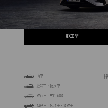
一般車型
轎車
轎
掀背車 / 轎旅車
旅行車 / 五門獵跑
越野車 / 休旅車 / 跑旅車