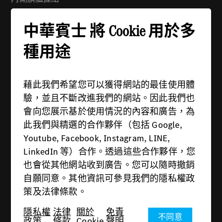
地址：114 台北市內湖區舊宗路一段279號
中華賓士 將 Cookie 用於多
電話：(02) 2799-6988
週一 - 週五：08:30 - 21:00
種用途
週六 - 週日：09:00 - 21:00
藉此我們希望您可以獲得網站的最佳使用體
驗，並且不斷改進我們的網站。因此我們也
會向您展示基於使用情況的內容和廣告，為
此我們與精選的合作夥伴（包括 Google,
供應商
Youtube, Facebook, Instagram, LINE,
隱私權政策
LinkedIn 等）合作。透過這些合作夥伴，您
也會從其他網站收到廣告。您可以隨時撤銷
法律條款
自願同意。其他資訊可參見我們的隱私權政
關於Cookie
策及法律條款。
免責聲明
隱私權
法律
關於
免責
不同意
政策
條款
Cookie
聲明