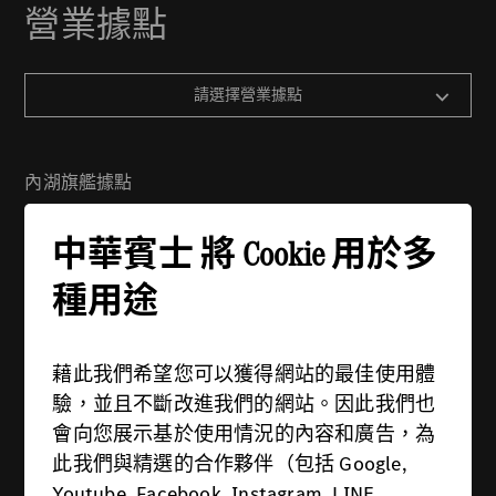
營業據點
請選擇營業據點
內湖旗艦據點
地址：114 台北市內湖區舊宗路一段279號
中華賓士 將 Cookie 用於多
電話：(02) 2799-6988
週一 - 週五：08:30 - 21:00
種用途
週六 - 週日：09:00 - 21:00
藉此我們希望您可以獲得網站的最佳使用體
驗，並且不斷改進我們的網站。因此我們也
會向您展示基於使用情況的內容和廣告，為
此我們與精選的合作夥伴（包括 Google,
供應商
Youtube, Facebook, Instagram, LINE,