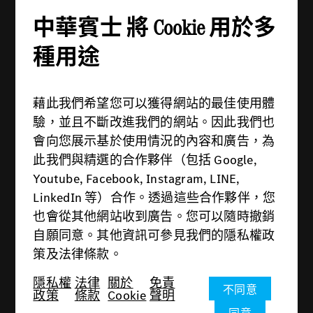
地址：114 台北市內湖區舊宗路一段279號
中華賓士 將 Cookie 用於多
電話：(02) 2799-6988
週一 - 週五：08:30 - 21:00
種用途
週六 - 週日：09:00 - 21:00
藉此我們希望您可以獲得網站的最佳使用體
驗，並且不斷改進我們的網站。因此我們也
會向您展示基於使用情況的內容和廣告，為
此我們與精選的合作夥伴（包括 Google,
供應商
Youtube, Facebook, Instagram, LINE,
隱私權政策
LinkedIn 等）合作。透過這些合作夥伴，您
也會從其他網站收到廣告。您可以隨時撤銷
法律條款
自願同意。其他資訊可參見我們的隱私權政
關於Cookie
策及法律條款。
免責聲明
隱私權
法律
關於
免責
不同意
政策
條款
Cookie
聲明
© 2026 中華賓士