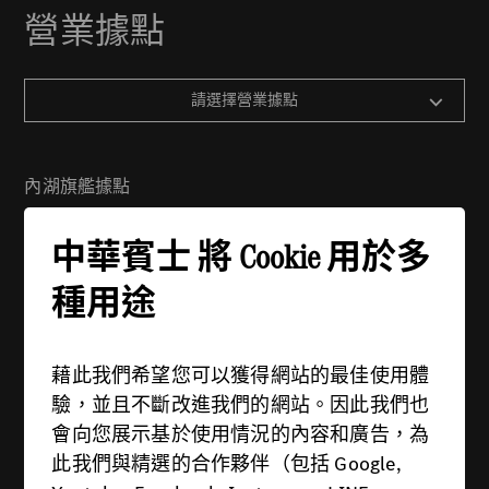
營業據點
請選擇營業據點
內湖旗艦據點
地址：114 台北市內湖區舊宗路一段279號
中華賓士 將 Cookie 用於多
電話：(02) 2799-6988
週一 - 週五：08:30 - 21:00
種用途
週六 - 週日：09:00 - 21:00
藉此我們希望您可以獲得網站的最佳使用體
驗，並且不斷改進我們的網站。因此我們也
會向您展示基於使用情況的內容和廣告，為
此我們與精選的合作夥伴（包括 Google,
供應商