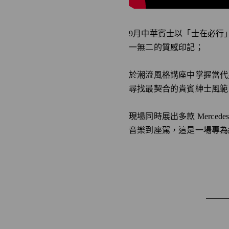
9月中華賓士以「士在必行」為
一無二的質感印記；
於潮流風格講座中掌握當代
尋找最契合的貴賓紳士風範
現場同時展出多款 Merce
音樂到座駕，這是一場專為