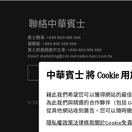
聯絡中華賓士
賓士轎車:
+886 800 088 666
服務廠:
+886 800 088 666
賓士原廠精選中古車:
+886 800 088 666
Email:
marketing@cmi.mercedes-benz.com.tw
中華賓士 將 Cookie
聯絡我們
藉此我們希望您可以獲得網站的最
© 2026 中華賓士
供應商
隱私權政策
為此我們與精選的合作夥伴（包括 Google, 
從其他網站收到廣告。您可以隨時
隱私權政策
法律條款
關於Cookie
免