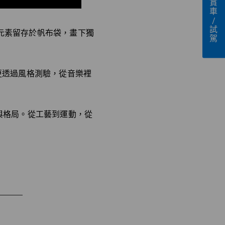
賞
車
/
試
經典元素留存於帆布袋，畫下獨
駕
更透過風格測驗，從音樂裡
從容與格局。從工藝到運動，從