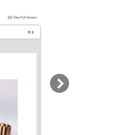
View Full Version
P. 3