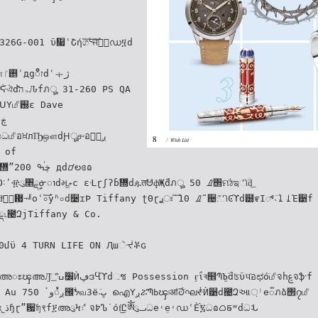
6G-001 ϋ዇ʿՇήࣛගᕐࣛਜᜑͪഡ፶d
 Dave
n of
ʔɓٙ᝝ͩdዹतᕰфͩҖًdภৣ 50 ࡈ΢ମٙঠಇிۨd͟
Έ੹f
30մϋ 4 TURN LIFE ON Ԯաૅᔷቾɢ