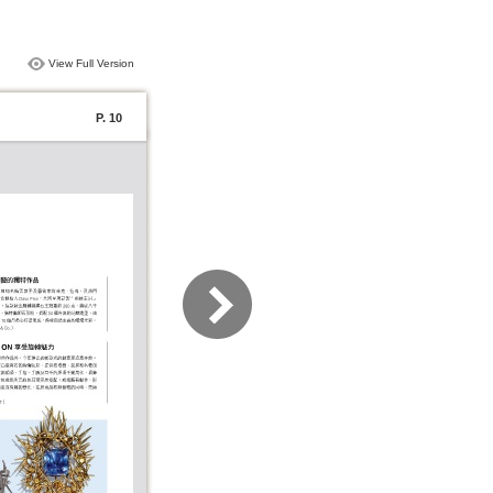
View Full Version
P. 10