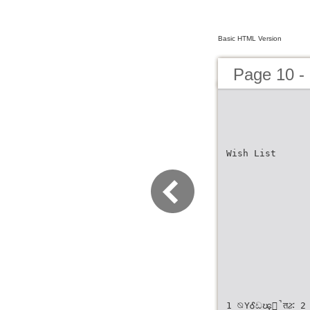
Basic HTML Version
Page 1
Wish List
1 ⦰ΥᎴඩၾూ̚तሯ 2