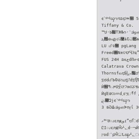
ϵ༺ၰᘆપ̈อಛᇜ໮ 532
Tiffany & Co.
ᙳ˓ߕ਷ٝΤᙘЉဂ˓ʿᖵஔ࢕ٵՙдgזီdʿᆠژ
࠯ܓഐණ࿩ɨՇධ̈଺ٙልᕏ̌ঐdۃה͊Ԉfภৣ 31-260 PS QA
LU ௴จۜ೐ pgLang ᑌΥ௴֐ɛ
Freed΍ΝяତࠈႡঠಇˮڿ
FUS 24H อዚڃdՈ௪ɞධ௴อਖ਼лٙҦஔdԨৣ௪อಛͣږ
Calatrava Crow
Thornsfவಛ⌹ږ᙮቗ᝋ᝝ͩˮڿࠠߒ 200 дdᝋలɞɷ
፶ಠd௴Ъ̈࿃อٙഡ፶̮ᝈd፶ਉΌ˸ʹ፹ུ৥ྡࣩᓃၢdમ͜ލϲ εᒶɽʃ
Ѝ຾ՊూՍ፶ࠦଫ੭७ଣٙሯชdͣږͭ᜗ᅰοʿࣛ০ÿʱ০d૴ɪϷ Tiffany ʈΘɽࢪঃࣛ 10 ࡈ˜઄ː͂ிϾϓd๰೯І್˴່ٙ⥙⥙
ЍցΈ෩ᄴd˿ɛሧːࣀͦf ྡ˪౤ԶjTiffany & Co.
ྡ˪౤Զjϵ༺ၰᘆ
3 ຬᘒᎲᖵஔᗎпӻΐ 
މᅅज़ၪεлԭوɾˮ೮ਿdഅႊၾഅԒ̒͟ீ׼ߎЍڥဒႡϓdᜳช Possession ӻΐৰ຾ՊЪ̮ۜdʦϋપ̈ٙอಛόٙ௴จһࢳจֆ׳f
ԸІၪεлԭٙ̋ਐᓿ؂d࠰ᓜЍ Au 750 ॱږႆو౜ᖭவЗё˴ٙڀ ഐΥږሯٙ̚Պߕၾ৷ॴᘒͩٙഘᙻЍ੹d౤Զઆ਼ᛌe૿ภձ΢၇௴
ץοd˸ʿμٙ̋ਐධᒠၾᓿ؂ഃ˾ڌɧɽˮ਷ٙʩ९f፻അུϞެ܃ จ߈Ꮦ˙όf͜Ըༀུ᎕ධe˓ܸe˓ഡʿЀۧٙ፯ධɷᜊຬʷdධᒠ