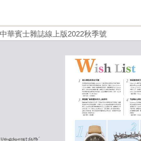
0 - 中華賓士雜誌線上版2022秋季號
 ᑌഐᖵஔၾʈᖵٙዹतЪۜ