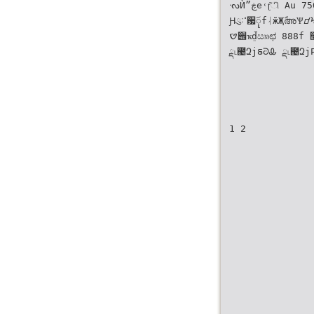
ᔝЍˮڿe˓ʈ͂ி Au 750 ॱږഅφd௅ʱᒜ⠴e௅ʱ࠰ᓜЍᒜږd ̙ڗ̙೵dᒻᝣٙᔝЍҡܸၾڥၠЍЀᐑҁߕภৣiҡܸᎇഹਗЪeҖ
Ԩུ˸ߵ਷ٓုfᛆӂҖًٙഅѰᝋϞၠЍӍ̿ഺͩd൥ᅄၪεлԭٙ ًձᔷਗϾૅᔷdᔊఊϾϞሳٙᜊʷdί࢝ତࠬࣸၾᎴඩٙΝࣛdһኹ
ࠈ੎ҡܸdࠢඎಛ 888f ׬௴จf
ྡ˪౤ԶjຬᘒᎲ ྡ˪౤Զj
1 2